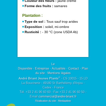
Couleur des fleurs :
jaune crème
Forme des fruits :
samares
Plantation :
Type de sol :
Tous sauf trop arides
Exposition :
soleil, mi-ombre
Rusticité :
- 30 °C (zone USDA 4b)
Le
Disponible
-
Entreprise
-
Actualités
-
Contact
-
Plan
du site
-
Mentions légales
®
André Briant Jeunes Plants
- CS 10015 - 15 LD
La Bouvinerie - 49180 St Barthélémy d'Anjou -
Cedex - France
Tél. +33 2 41 96 60 60 - Fax +33 2 41 96 60 50 -
Email
commercial@andre-briant.fr
Réalisation du site : Mediapilote