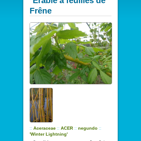
Erable à feuilles de
Frêne
::
Aceraceae
::
ACER
::
negundo
::
'Winter Lightning'