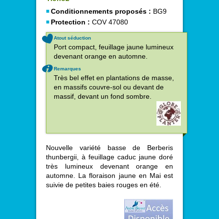
Conditionnements proposés :
BG9
Protection :
COV 47080
Atout séduction
Port compact, feuillage jaune lumineux
devenant orange en automne.
Remarques
Très bel effet en plantations de masse,
en massifs couvre-sol ou devant de
massif, devant un fond sombre.
Nouvelle variété basse de Berberis
thunbergii, à feuillage caduc jaune doré
très lumineux devenant orange en
automne. La floraison jaune en Mai est
suivie de petites baies rouges en été.