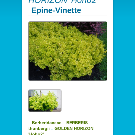
HORIZON 'Hoho2'
Epine-Vinette
::
Berberidaceae
::
BERBERIS
::
thunbergii
::
GOLDEN HORIZON
'Hoho2'