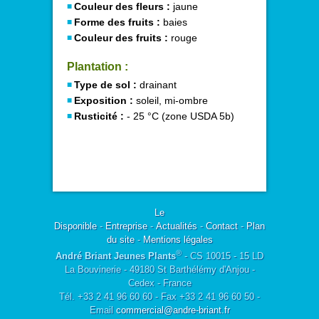
Couleur des fleurs :
jaune
Forme des fruits :
baies
Couleur des fruits :
rouge
Plantation :
Type de sol :
drainant
Exposition :
soleil, mi-ombre
Rusticité :
- 25 °C (zone USDA 5b)
Le
Disponible
-
Entreprise
-
Actualités
-
Contact
-
Plan
du site
-
Mentions légales
®
André Briant Jeunes Plants
- CS 10015 - 15 LD
La Bouvinerie - 49180 St Barthélémy d'Anjou -
Cedex - France
Tél. +33 2 41 96 60 60 - Fax +33 2 41 96 60 50 -
Email
commercial@andre-briant.fr