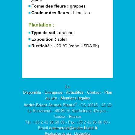
Forme des fleurs :
grappes
Couleur des fleurs :
bleu lilas
Plantation :
Type de sol :
drainant
Exposition :
soleil
Rusticité :
- 20 °C (zone USDA 6b)
Le
Disponible
-
Entreprise
-
Actualités
-
Contact
-
Plan
du site
-
Mentions légales
®
André Briant Jeunes Plants
- CS 10015 - 15 LD
La Bouvinerie - 49180 St Barthélémy d'Anjou -
Cedex - France
Tél. +33 2 41 96 60 60 - Fax +33 2 41 96 60 50 -
Email
commercial@andre-briant.fr
Réalisation du site : Mediapilote