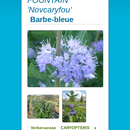
FOUNTAIN
'Novcaryfou'
Barbe-bleue
::
Verbenaceae
::
CARYOPTERIS
::
x