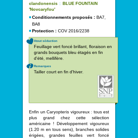
clandonensis
::
BLUE FOUNTAIN
'Novcaryfou'
Conditionnements proposés :
BA7,
BA8
Protection :
COV 2016/2238
Atout séduction
Feuillage vert foncé brillant, floraison en
grands bouquets bleu étagés en fin
d'été, mellifère.
Remarques
Tailler court en fin d'hiver.
Enfin un Caryopteris vigoureux : tous est
plus grand chez cette sélection
américaine ! Développement vigoureux
(1.20 m en tous sens), branches solides
érigées, grandes feuilles vert foncé