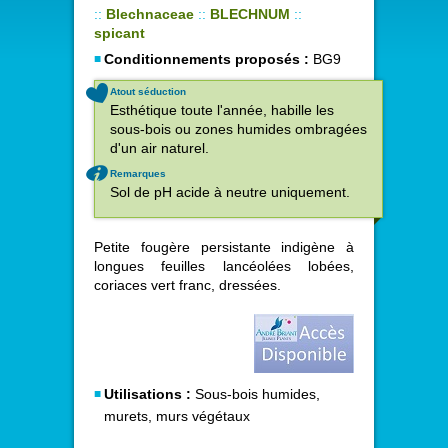
::
Blechnaceae
::
BLECHNUM
::
spicant
Conditionnements proposés :
BG9
Atout séduction
Esthétique toute l'année, habille les
sous-bois ou zones humides ombragées
d'un air naturel.
Remarques
Sol de pH acide à neutre uniquement.
Petite fougère persistante indigène à
longues feuilles lancéolées lobées,
coriaces vert franc, dressées.
Utilisations :
Sous-bois humides,
murets, murs végétaux