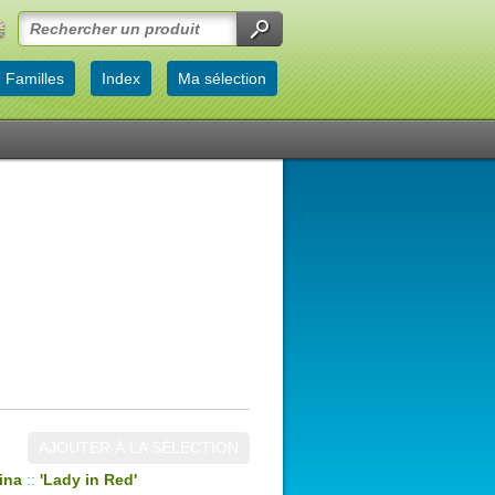
Familles
Index
Ma sélection
AJOUTER À LA SÉLECTION
mina
::
'Lady in Red'