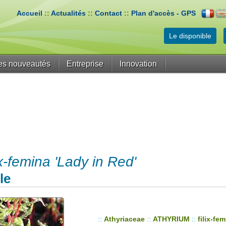
Accueil
::
Actualités
::
Contact
::
Plan d'accès - GPS
Le disponible
es nouveautés
Entreprise
Innovation
-femina 'Lady in Red'
le
::
Athyriaceae
::
ATHYRIUM
::
filix-fe