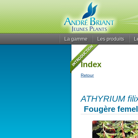
La gamme
Les produits
L
Index
Retour
ATHYRIUM filix
Fougère femel