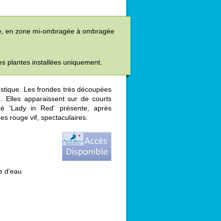
upe, en zone mi-ombragée à ombragée
les plantes installées uniquement.
stique. Les frondes très découpées
. Elles apparaissent sur de courts
été 'Lady in Red' présente, après
s rouge vif, spectaculaires.
e d'eau