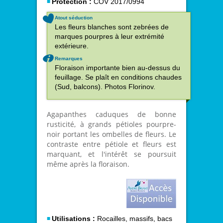
Protection :
COV 2017/0994
Atout séduction
Les fleurs blanches sont zebrées de
marques pourpres à leur extrémité
extérieure.
Remarques
Floraison importante bien au-dessus du
feuillage. Se plaît en conditions chaudes
(Sud, balcons). Photos Florinov.
Agapanthes caduques de bonne
rusticité, à grands pétioles pourpre-
noir portant les ombelles de fleurs. Le
contraste entre pétiole et fleurs est
marquant, et l'intérêt se poursuit
même après la floraison.
Utilisations :
Rocailles, massifs, bacs