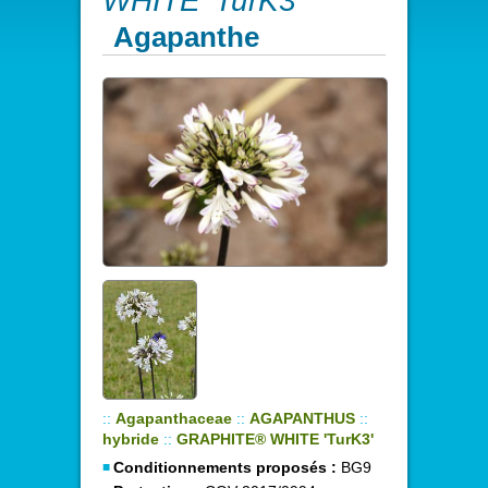
WHITE 'TurK3'
Agapanthe
::
Agapanthaceae
::
AGAPANTHUS
::
hybride
::
GRAPHITE® WHITE 'TurK3'
Conditionnements proposés :
BG9