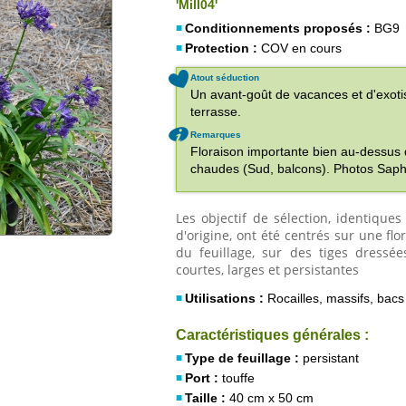
'Mill04'
Conditionnements proposés :
BG9
Protection :
COV en cours
Atout séduction
Un avant-goût de vacances et d'exoti
terrasse.
Remarques
Floraison importante bien au-dessus d
chaudes (Sud, balcons). Photos Saph
Les objectif de sélection, identiqu
d'origine, ont été centrés sur une fl
du feuillage, sur des tiges dressé
courtes, larges et persistantes
Utilisations :
Rocailles, massifs, bacs 
Caractéristiques générales :
Type de feuillage :
persistant
Port :
touffe
Taille :
40 cm x 50 cm