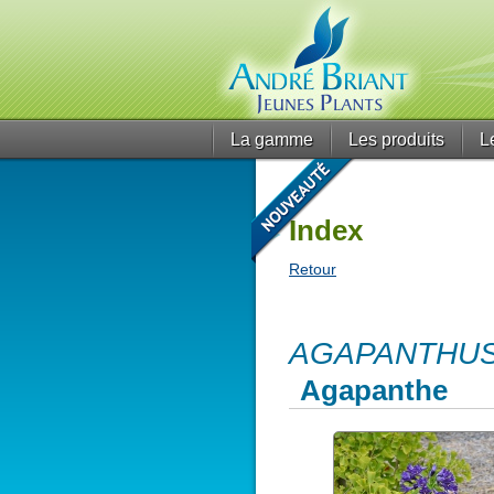
La gamme
Les produits
L
Index
Retour
AGAPANTHUS 
Agapanthe