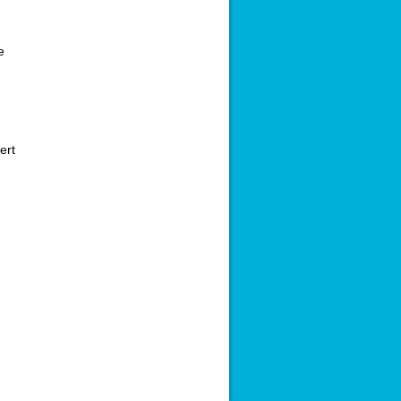
e
ert