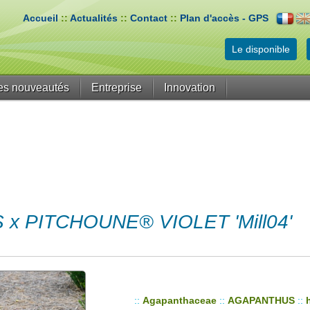
Accueil
::
Actualités
::
Contact
::
Plan d'accès - GPS
Le disponible
es nouveautés
Entreprise
Innovation
x PITCHOUNE® VIOLET 'Mill04'
::
Agapanthaceae
::
AGAPANTHUS
::