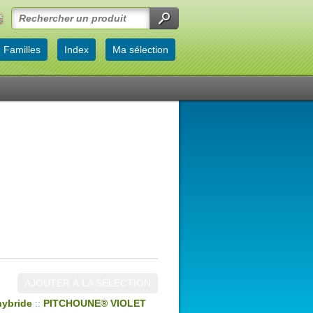
Familles
Index
Ma sélection
AJOUTER À LA SÉLECTION
hybride
::
PITCHOUNE® VIOLET