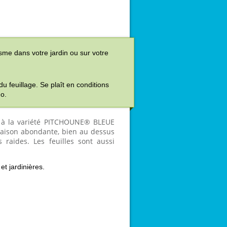
sme dans votre jardin ou sur votre
u feuillage. Se plaît en conditions
o.
es à la variété PITCHOUNE® BLEUE
oraison abondante, bien au dessus
es raides.
Les feuilles sont aussi
et jardinières.