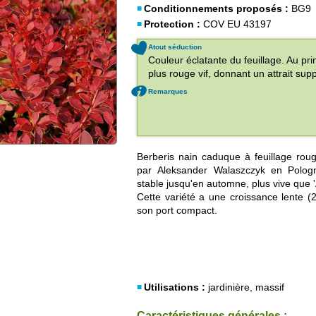
Conditionnements proposés :
BG9
Protection :
COV EU 43197
Atout séduction
Couleur éclatante du feuillage. Au pr
plus rouge vif, donnant un attrait sup
Remarques
Berberis nain caduque à feuillage roug
par Aleksander Walaszczyk en Polog
stable jusqu'en automne, plus vive que '
Cette variété a une croissance lente 
son port compact.
Utilisations :
jardinière, massif
Caractéristiques générales :