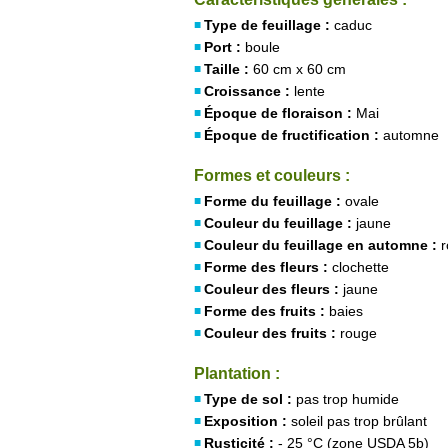
Type de feuillage :
caduc
Port :
boule
Taille :
60 cm x 60 cm
Croissance :
lente
Époque de floraison :
Mai
Époque de fructification :
automne
Formes et couleurs :
Forme du feuillage :
ovale
Couleur du feuillage :
jaune
Couleur du feuillage en automne :
r
Forme des fleurs :
clochette
Couleur des fleurs :
jaune
Forme des fruits :
baies
Couleur des fruits :
rouge
Plantation :
Type de sol :
pas trop humide
Exposition :
soleil pas trop brûlant
Rusticité :
- 25 °C (zone USDA 5b)