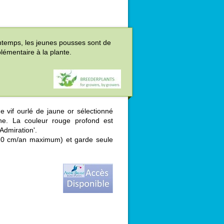
intemps, les jeunes pousses sont de
plémentaire à la plante.
e vif ourlé de jaune or sélectionné
ne. La couleur rouge profond est
Admiration'.
(20 cm/an maximum) et garde seule