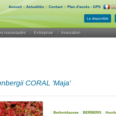
Accueil
::
Actualités
::
Contact
::
Plan d'accès - GPS
Le disponible
es nouveautés
Entreprise
Innovation
nbergii CORAL 'Maja'
::
Berberidaceae
::
BERBERIS
::
thunb