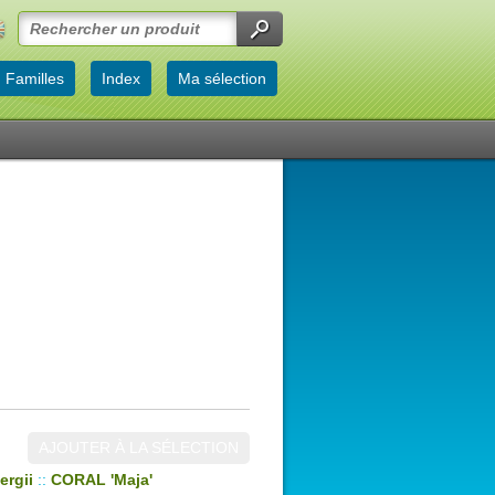
Familles
Index
Ma sélection
AJOUTER À LA SÉLECTION
ergii
::
CORAL 'Maja'