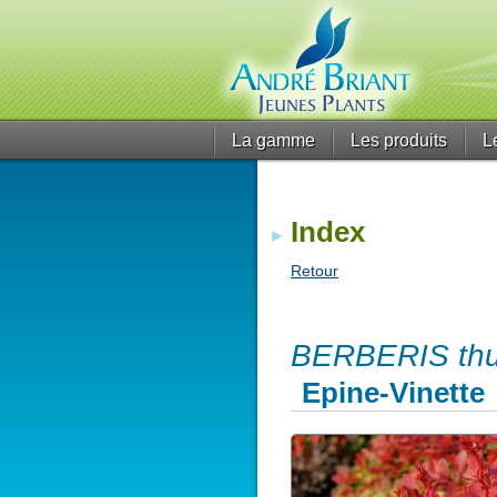
La gamme
Les produits
L
Index
Retour
BERBERIS thu
Epine-Vinette