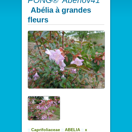
PONG® 'Abenov41'
Abélia à grandes
fleurs
::
Caprifoliaceae
::
ABELIA
::
x