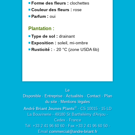
Forme des fleurs :
clochettes
Couleur des fleurs :
rose
Parfum :
oui
Plantation :
Type de sol :
drainant
Exposition :
soleil, mi-ombre
Rusticité :
- 20 °C (zone USDA 6b)
Le
Disponible
-
Entreprise
-
Actualités
-
Contact
-
Plan
du site
-
Mentions légales
®
André Briant Jeunes Plants
- CS 10015 - 15 LD
La Bouvinerie - 49180 St Barthélémy d'Anjou -
Cedex - France
Tél. +33 2 41 96 60 60 - Fax +33 2 41 96 60 50 -
Email
commercial@andre-briant.fr