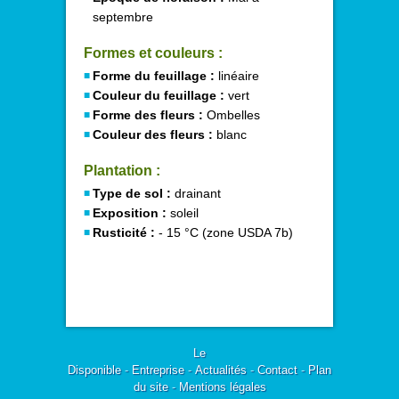
septembre
Formes et couleurs :
Forme du feuillage :
linéaire
Couleur du feuillage :
vert
Forme des fleurs :
Ombelles
Couleur des fleurs :
blanc
Plantation :
Type de sol :
drainant
Exposition :
soleil
Rusticité :
- 15 °C (zone USDA 7b)
Le
Disponible
-
Entreprise
-
Actualités
-
Contact
-
Plan
du site
-
Mentions légales