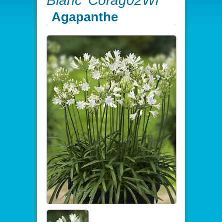
Blanc 'Corag02WI'
Agapanthe