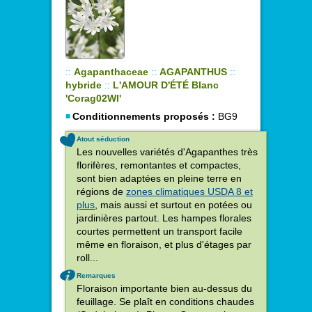
::
Agapanthaceae
::
AGAPANTHUS
::
hybride
::
L'AMOUR D'ÉTÉ Blanc
'Corag02WI'
Conditionnements proposés :
BG9
Atout séduction
Les nouvelles variétés d'Agapanthes très
florifères, remontantes et compactes,
sont bien adaptées en pleine terre en
régions de
zones climatiques USDA 8 et
plus
, mais aussi et surtout en potées ou
jardinières partout. Les hampes florales
courtes permettent un transport facile
même en floraison, et plus d'étages par
roll...
Remarques
Floraison importante bien au-dessus du
feuillage. Se plaît en conditions chaudes