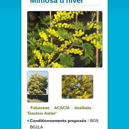
Mimosa d'hiver
::
Fabaceae
::
ACACIA
::
dealbata
::
'Gaulois Astier'
Conditionnements proposés :
BG9,
BG1LA