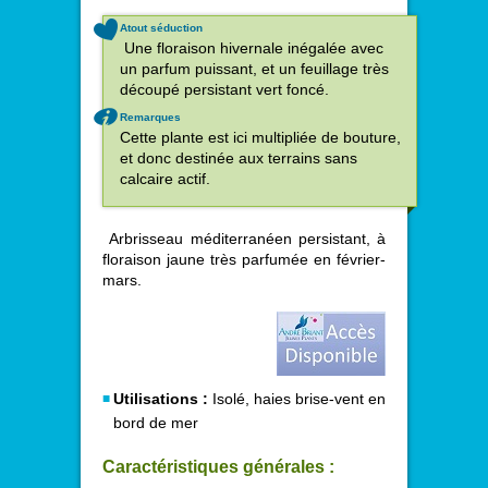
Atout séduction
Une floraison hivernale inégalée avec
un parfum puissant, et un feuillage très
découpé persistant vert foncé.
Remarques
Cette plante est ici multipliée de bouture,
et donc destinée aux terrains sans
calcaire actif.
Arbrisseau méditerranéen persistant, à
floraison jaune très parfumée en février-
mars.
Utilisations :
Isolé, haies brise-vent en
bord de mer
Caractéristiques générales :