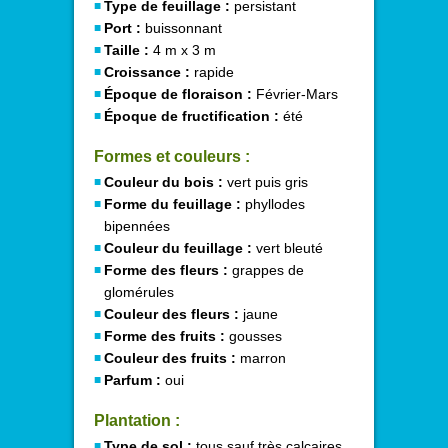
Type de feuillage :
persistant
Port :
buissonnant
Taille :
4 m x 3 m
Croissance :
rapide
Époque de floraison :
Février-Mars
Époque de fructification :
été
Formes et couleurs :
Couleur du bois :
vert puis gris
Forme du feuillage :
phyllodes
bipennées
Couleur du feuillage :
vert bleuté
Forme des fleurs :
grappes de
glomérules
Couleur des fleurs :
jaune
Forme des fruits :
gousses
Couleur des fruits :
marron
Parfum :
oui
Plantation :
Type de sol :
tous sauf très calcaires