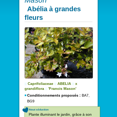
Mason'
Abélia à grandes
fleurs
::
Caprifoliaceae
::
ABELIA
::
x
grandiflora
::
'Francis Mason'
Conditionnements proposés :
BA7,
BG9
Atout séduction
Plante illuminant le jardin, grâce à son