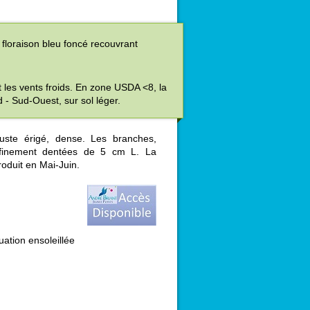
 floraison bleu foncé recouvrant
et les vents froids. En zone USDA <8, la
 - Sud-Ouest, sur sol léger.
uste érigé, dense. Les branches,
s finement dentées de 5 cm L. La
roduit en Mai-Juin.
uation ensoleillée