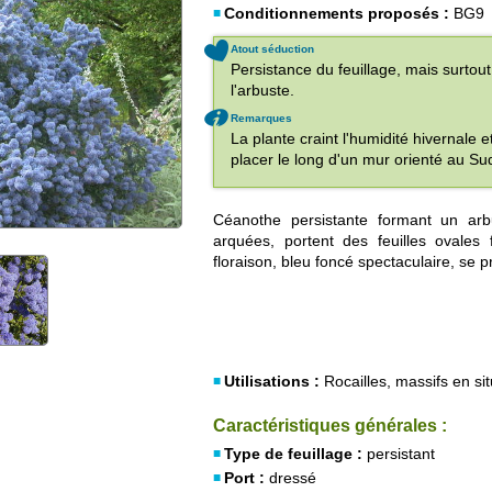
Conditionnements proposés :
BG9
Atout séduction
Persistance du feuillage, mais surtout
l'arbuste.
Remarques
La plante craint l'humidité hivernale 
placer le long d'un mur orienté au Sud
Céanothe persistante formant un arb
arquées, portent des feuilles ovale
floraison, bleu foncé spectaculaire, se p
Utilisations :
Rocailles, massifs en sit
Caractéristiques générales :
Type de feuillage :
persistant
Port :
dressé