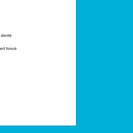
 denté
ert foncé