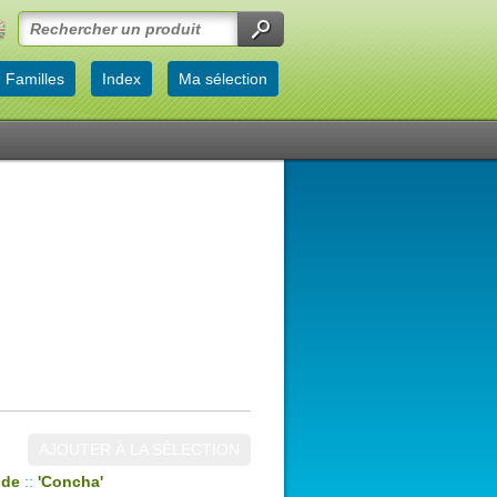
Familles
Index
Ma sélection
AJOUTER À LA SÉLECTION
ide
::
'Concha'