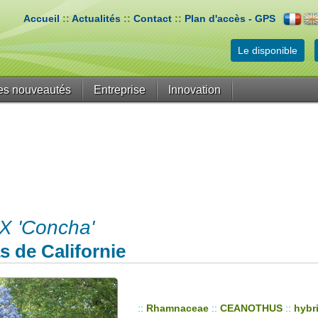
Accueil
::
Actualités
::
Contact
::
Plan d'accès - GPS
Le disponible
es nouveautés
Entreprise
Innovation
 'Concha'
s de Californie
::
Rhamnaceae
::
CEANOTHUS
::
hybr