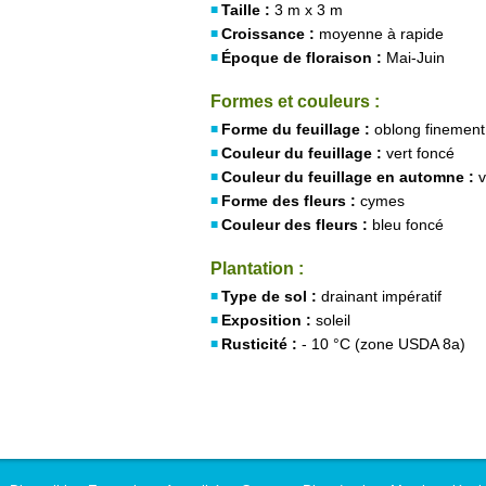
Taille :
3 m x 3 m
Croissance :
moyenne à rapide
Époque de floraison :
Mai-Juin
Formes et couleurs :
Forme du feuillage :
oblong finement
Couleur du feuillage :
vert foncé
Couleur du feuillage en automne :
v
Forme des fleurs :
cymes
Couleur des fleurs :
bleu foncé
Plantation :
Type de sol :
drainant impératif
Exposition :
soleil
Rusticité :
- 10 °C (zone USDA 8a)