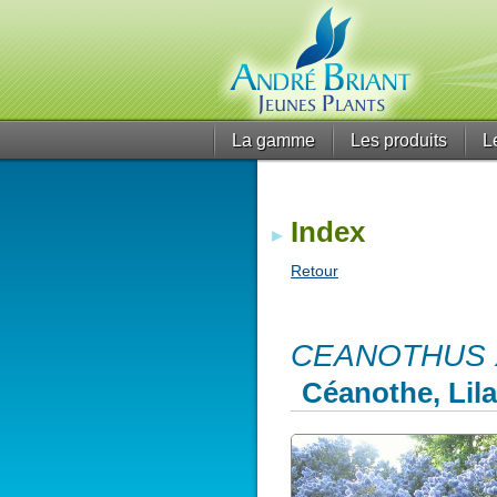
La gamme
Les produits
L
Index
Retour
CEANOTHUS X
Céanothe, Lila