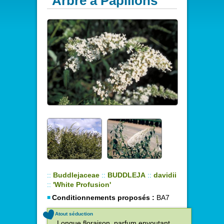
Arbre à Papillons
::
Buddlejaceae
::
BUDDLEJA
::
davidii
::
'White Profusion'
Conditionnements proposés :
BA7
Atout séduction
Longue floraison, parfum envoutant,