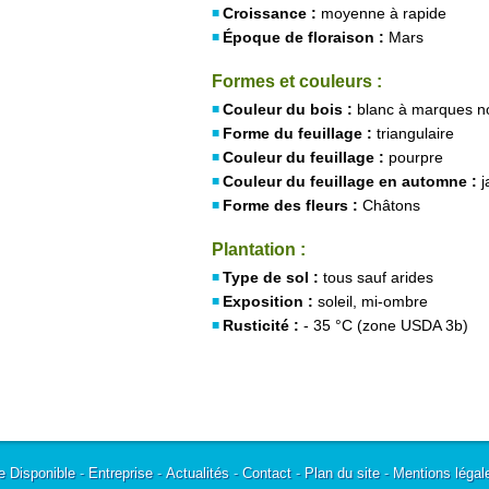
Croissance :
moyenne à rapide
Époque de floraison :
Mars
Formes et couleurs :
Couleur du bois :
blanc à marques n
Forme du feuillage :
triangulaire
Couleur du feuillage :
pourpre
Couleur du feuillage en automne :
j
Forme des fleurs :
Châtons
Plantation :
Type de sol :
tous sauf arides
Exposition :
soleil, mi-ombre
Rusticité :
- 35 °C (zone USDA 3b)
e Disponible
-
Entreprise
-
Actualités
-
Contact
-
Plan du site
-
Mentions légal