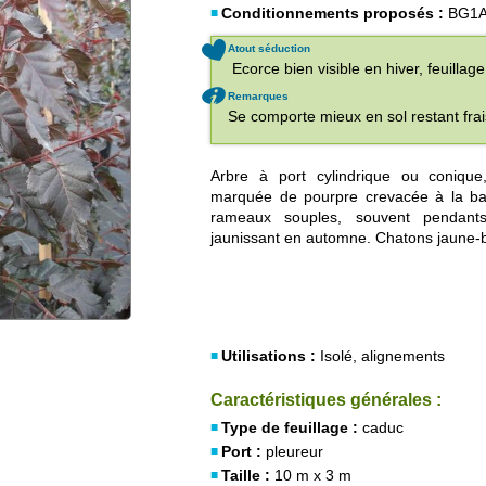
Conditionnements proposés :
BG1A
Atout séduction
Ecorce bien visible en hiver, feuillage
Remarques
Se comporte mieux en sol restant frai
Arbre à port cylindrique ou coniqu
marquée de pourpre crevacée à la ba
rameaux souples, souvent pendants.
jaunissant en automne. Chatons jaune-
Utilisations :
Isolé, alignements
Caractéristiques générales :
Type de feuillage :
caduc
Port :
pleureur
Taille :
10 m x 3 m