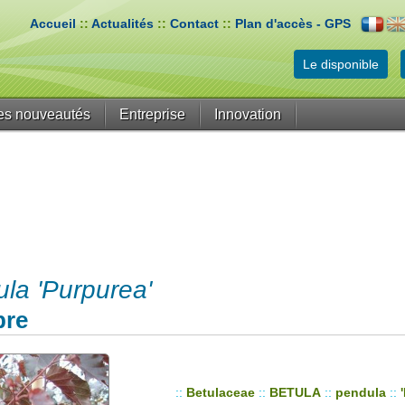
Accueil
::
Actualités
::
Contact
::
Plan d'accès - GPS
Le disponible
es nouveautés
Entreprise
Innovation
a 'Purpurea'
pre
::
Betulaceae
::
BETULA
::
pendula
::