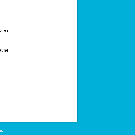
oires
aune
es