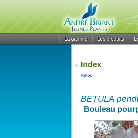
La gamme
Les produits
L
Index
Retour
BETULA pendul
Bouleau pour