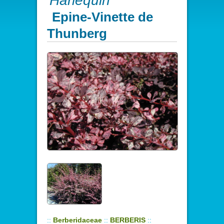
'Harlequin'
Epine-Vinette de
Thunberg
::
Berberidaceae
::
BERBERIS
::