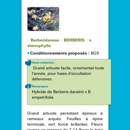
::
Berberidaceae
::
BERBERIS
::
x
stenophylla
Conditionnements proposés :
BG9
Atout séduction
Grand arbuste facile, ornemental toute
l'année, pour haies d'occultation
défensives.
Remarques
Hybride de Berberis darwinii x B.
empetrifolia
Grand arbuste persistant épineux à
rameaux arqués. Feuilles à épine
terminale, vert foncé brillantes. Fleurs
jaunes en grappes de 7-14 fleurs le long