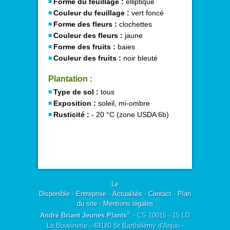
Forme du feuillage :
elliptique
Couleur du feuillage :
vert foncé
Forme des fleurs :
clochettes
Couleur des fleurs :
jaune
Forme des fruits :
baies
Couleur des fruits :
noir bleuté
Plantation :
Type de sol :
tous
Exposition :
soleil, mi-ombre
Rusticité :
- 20 °C (zone USDA 6b)
Le
Disponible
-
Entreprise
-
Actualités
-
Contact
-
Plan
du site
-
Mentions légales
®
André Briant Jeunes Plants
- CS 10015 - 15 LD
La Bouvinerie - 49180 St Barthélémy d'Anjou -