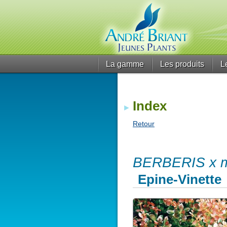
La gamme
Les produits
L
Index
Retour
BERBERIS x me
Epine-Vinette