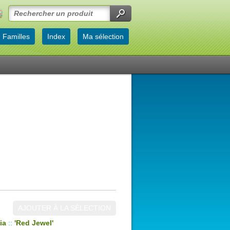
Familles
Index
Ma sélection
AJOUTER À LA SÉLECTION
ia
::
'Red Jewel'