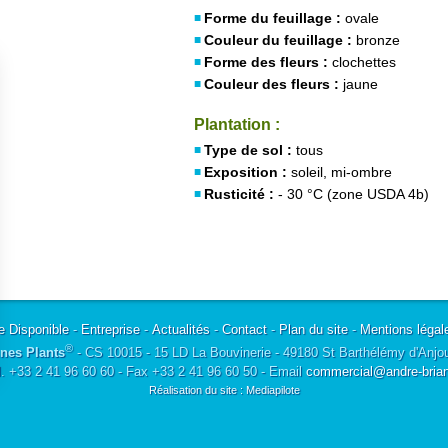
Forme du feuillage :
ovale
Couleur du feuillage :
bronze
Forme des fleurs :
clochettes
Couleur des fleurs :
jaune
Plantation :
Type de sol :
tous
Exposition :
soleil, mi-ombre
Rusticité :
- 30 °C (zone USDA 4b)
e Disponible
-
Entreprise
-
Actualités
-
Contact
-
Plan du site
-
Mentions légal
®
nes Plants
- CS 10015 - 15 LD La Bouvinerie - 49180 St Barthélémy d'Anjo
l. +33 2 41 96 60 60 - Fax +33 2 41 96 60 50 - Email
commercial@andre-briant
Réalisation du site : Mediapilote