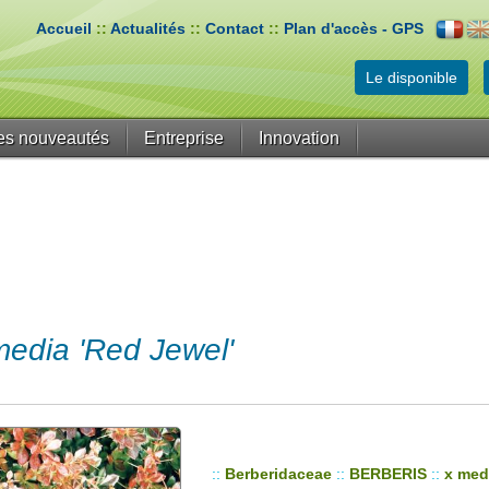
Accueil
::
Actualités
::
Contact
::
Plan d'accès - GPS
Le disponible
es nouveautés
Entreprise
Innovation
dia 'Red Jewel'
::
Berberidaceae
::
BERBERIS
::
x med