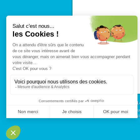
L
André Briant Jeu
Té