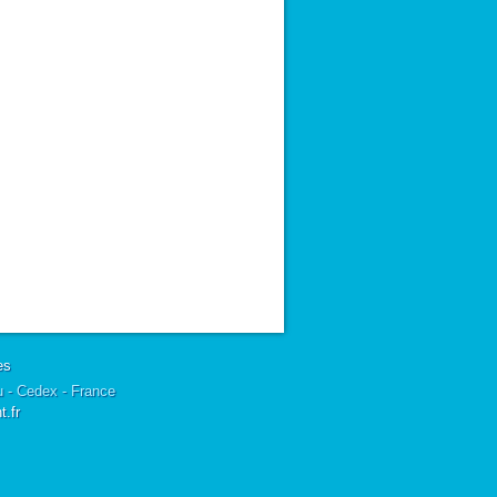
es
u - Cedex - France
.fr