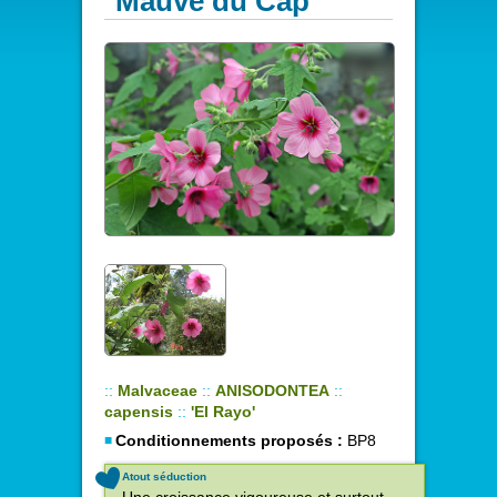
Mauve du Cap
::
Malvaceae
::
ANISODONTEA
::
capensis
::
'El Rayo'
Conditionnements proposés :
BP8
Atout séduction
Une croissance vigoureuse et surtout