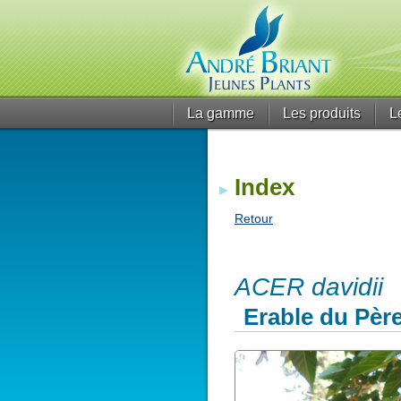
La gamme
Les produits
L
Index
Retour
ACER davidii
Erable du Père