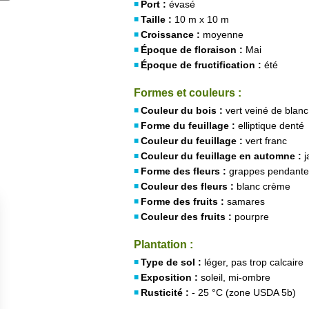
Port :
évasé
Taille :
10 m x 10 m
Croissance :
moyenne
Époque de floraison :
Mai
Époque de fructification :
été
Formes et couleurs :
Couleur du bois :
vert veiné de blanc
Forme du feuillage :
elliptique denté
Couleur du feuillage :
vert franc
Couleur du feuillage en automne :
j
Forme des fleurs :
grappes pendante
Couleur des fleurs :
blanc crème
Forme des fruits :
samares
Couleur des fruits :
pourpre
Plantation :
Type de sol :
léger, pas trop calcaire
Exposition :
soleil, mi-ombre
Rusticité :
- 25 °C (zone USDA 5b)