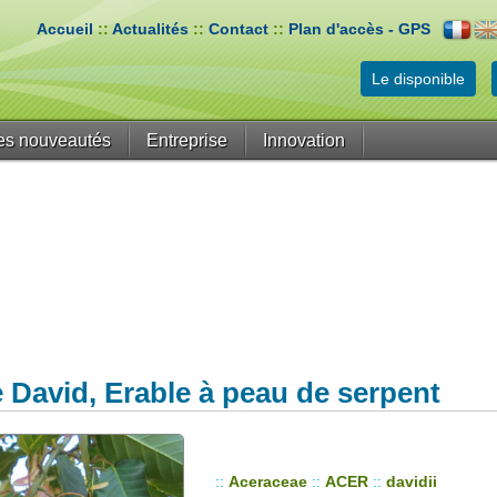
Accueil
::
Actualités
::
Contact
::
Plan d'accès - GPS
Le disponible
es nouveautés
Entreprise
Innovation
 David, Erable à peau de serpent
::
Aceraceae
::
ACER
::
davidii