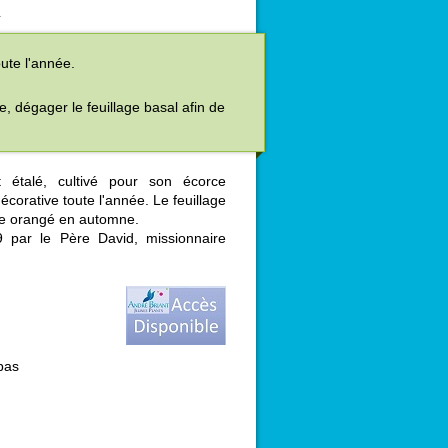
L
ute l'année.
, dégager le feuillage basal afin de
rt étalé, cultivé pour son écorce
écorative toute l'année. Le feuillage
une orangé en automne.
 par le Père David, missionnaire
bas