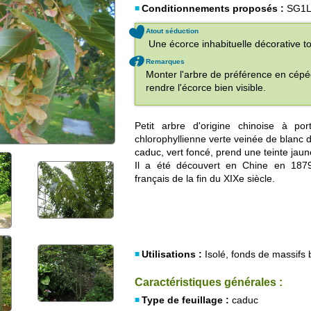
Conditionnements proposés :
SG1
Atout séduction
Une écorce inhabituelle décorative to
Remarques
Monter l'arbre de préférence en cépée
rendre l'écorce bien visible.
Petit arbre d'origine chinoise à po
chlorophyllienne verte veinée de blanc d
caduc, vert foncé, prend une teinte ja
Il a été découvert en Chine en 1879
français de la fin du XIXe siècle.
Utilisations :
Isolé, fonds de massifs 
Caractéristiques générales :
Type de feuillage :
caduc