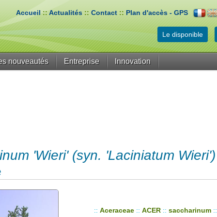
Accueil
::
Actualités
::
Contact
::
Plan d'accès - GPS
Le disponible
es nouveautés
Entreprise
Innovation
um 'Wieri' (syn. 'Laciniatum Wieri')
é
::
Aceraceae
::
ACER
::
saccharinum
: