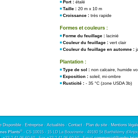
Port :
étalé
Taille :
20 m x 10 m
Croissance :
très rapide
Formes et couleurs :
Forme du feuillage :
lacinié
Couleur du feuillage :
vert clair
Couleur du feuillage en automne :
j
Plantation :
Type de sol :
non calcaire, humide voir
Exposition :
soleil, mi-ombre
Rusticité :
- 35 °C (zone USDA 3b)
e Disponible
-
Entreprise
-
Actualités
-
Contact
-
Plan du site
-
Mentions légal
®
nes Plants
- CS 10015 - 15 LD La Bouvinerie - 49180 St Barthélémy d'Anjo
l. +33 2 41 96 60 60 - Fax +33 2 41 96 60 50 - Email
commercial@andre-briant