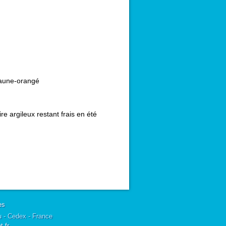
aune-orangé
e argileux restant frais en été
es
u - Cedex - France
.fr