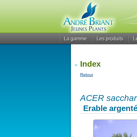
La gamme
Les produits
L
Index
Retour
ACER saccharin
Erable argent