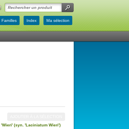
Familles
Index
Ma sélection
AJOUTER À LA SÉLECTION
:
'Wieri' (syn. 'Laciniatum Wieri')