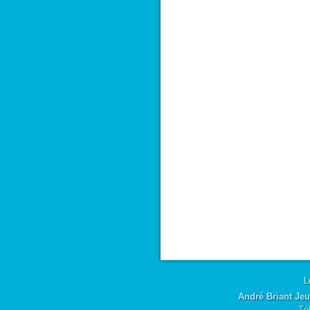
L
André Briant Jeu
Té