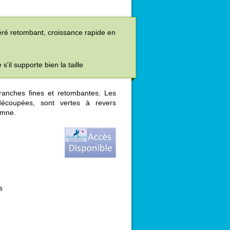
aéré retombant, croissance rapide en
il supporte bien la taille
ranches fines et retombantes. Les
 découpées, sont vertes à revers
omne.
s