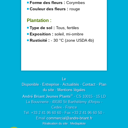
Forme des fleurs :
Corymbes
Couleur des fleurs :
rouge
Plantation :
Type de sol :
Tous, fertiles
Exposition :
soleil, mi-ombre
Rusticité :
- 30 °C (zone USDA 4b)
Le
Disponible
-
Entreprise
-
Actualités
-
Contact
-
Plan
du site
-
Mentions légales
®
André Briant Jeunes Plants
- CS 10015 - 15 LD
La Bouvinerie - 49180 St Barthélémy d'Anjou -
Cedex - France
Tél. +33 2 41 96 60 60 - Fax +33 2 41 96 60 50 -
Email
commercial@andre-briant.fr
Réalisation du site : Mediapilote