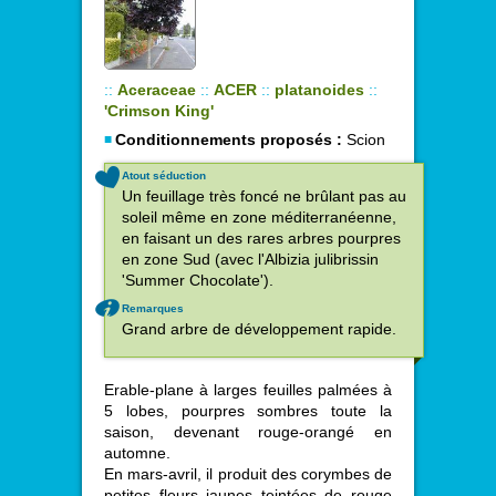
::
Aceraceae
::
ACER
::
platanoides
::
'Crimson King'
Conditionnements proposés :
Scion
Atout séduction
Un feuillage très foncé ne brûlant pas au
soleil même en zone méditerranéenne,
en faisant un des rares arbres pourpres
en zone Sud (avec l'Albizia julibrissin
'Summer Chocolate').
Remarques
Grand arbre de développement rapide.
Erable-plane à larges feuilles palmées à
5 lobes, pourpres sombres toute la
saison, devenant rouge-orangé en
automne.
En mars-avril, il produit des corymbes de
petites fleurs jaunes teintées de rouge