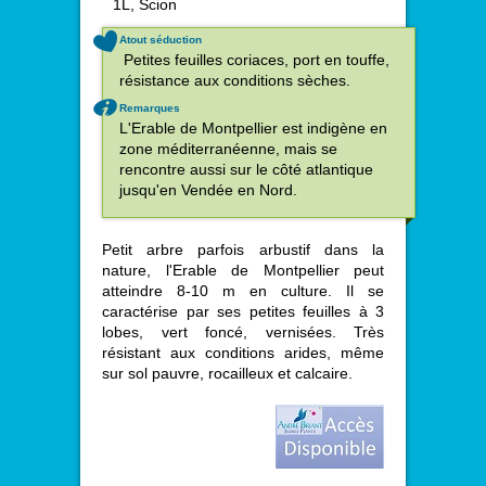
1L, Scion
Atout séduction
Petites feuilles coriaces, port en touffe,
résistance aux conditions sèches.
Remarques
L'Erable de Montpellier est indigène en
zone méditerranéenne, mais se
rencontre aussi sur le côté atlantique
jusqu'en Vendée en Nord.
Petit arbre parfois arbustif dans la
nature, l'Erable de Montpellier peut
atteindre 8-10 m en culture. Il se
caractérise par ses petites feuilles à 3
lobes, vert foncé, vernisées. Très
résistant aux conditions arides, même
sur sol pauvre, rocailleux et calcaire.