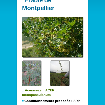
Erable de
Montpellier
::
Aceraceae
::
ACER
::
monspessulanum
Conditionnements proposés :
SRP,