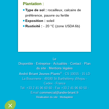
Plantation :
Type de sol :
rocailleux, calcaire de
préférence, pauvre ou fertile
Exposition :
soleil
Rusticité :
- 20 °C (zone USDA 6b)
Le
Disponible
-
Entreprise
-
Actualités
-
Contact
-
Plan
du site
-
Mentions légales
®
André Briant Jeunes Plants
- CS 10015 - 15 LD
La Bouvinerie - 49180 St Barthélémy d'Anjou -
Cedex - France
Tél. +33 2 41 96 60 60 - Fax +33 2 41 96 60 50 -
Email
commercial@andre-briant.fr
Réalisation du site : Mediapilote