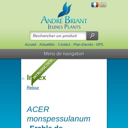
Accueil
::
Actualités
::
Contact
::
Plan d'accès - GPS
Menu de navigation
Index
Retour
ACER
monspessulanum