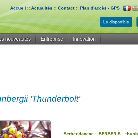
Accueil
::
Actualités
::
Contact
::
Plan d'accès - GPS
Le disponible
es nouveautés
Entreprise
Innovation
bergii 'Thunderbolt'
::
Berberidaceae
::
BERBERIS
::
thunb