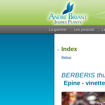
La gamme
Les produits
L
Index
Retour
BERBERIS thun
Epine - vinette