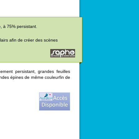
, à 75% persistant.
clairs afin de créer des scènes
ement persistant, grandes feuilles
ndes épines de même couleurfin de