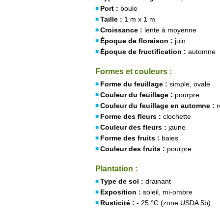
Port :
boule
Taille :
1 m x 1 m
Croissance :
lente à moyenne
Époque de floraison :
juin
Époque de fructification :
automne
Formes et couleurs :
Forme du feuillage :
simple, ovale
Couleur du feuillage :
pourpre
Couleur du feuillage en automne :
r
Forme des fleurs :
clochette
Couleur des fleurs :
jaune
Forme des fruits :
baies
Couleur des fruits :
pourpre
Plantation :
Type de sol :
drainant
Exposition :
soleil, mi-ombre
Rusticité :
- 25 °C (zone USDA 5b)