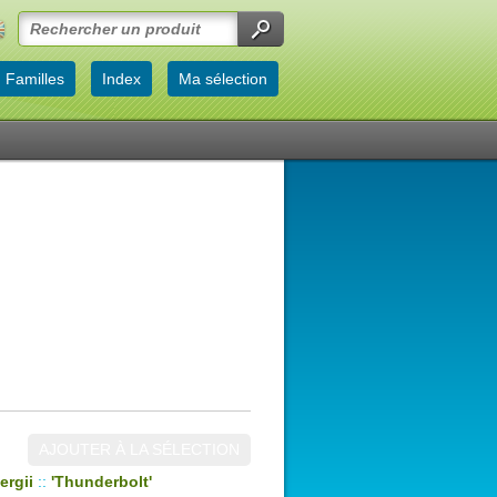
Familles
Index
Ma sélection
AJOUTER À LA SÉLECTION
ergii
::
'Thunderbolt'