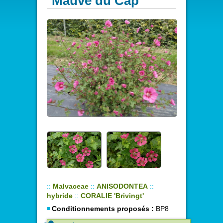
Mauve du Cap
::
Malvaceae
::
ANISODONTEA
::
hybride
::
CORALIE 'Brivingt'
Conditionnements proposés :
BP8