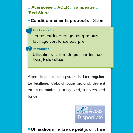
::
Aceraceae
::
ACER
::
campestre
::
'Red Shine'
Conditionnements proposés :
Scion
Atout séduction
Jeune feuillage rouge pourpre puis
feuillage vert foncé pourpré.
Remarques
Utilisations : arbre de petit jardin, haie
libre, haie taillée.
Arbre de petite taille pyramidal bien régulier.
Le feuillage, d'abord rouge profond, devient
en fin de printemps rouge-vert, à revers vert
foncé.
Utilisations :
arbre de petit jardin, haie