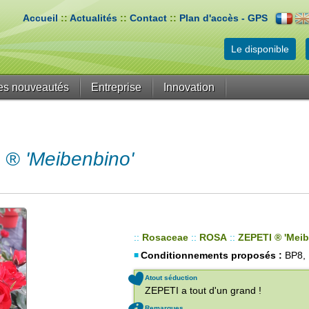
Accueil
::
Actualités
::
Contact
::
Plan d'accès - GPS
Le disponible
es nouveautés
Entreprise
Innovation
® 'Meibenbino'
::
Rosaceae
::
ROSA
::
ZEPETI ® 'Meib
Conditionnements proposés :
BP8,
Atout séduction
ZEPETI a tout d'un grand !
Remarques