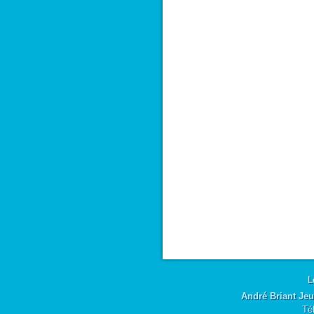
L
André Briant Jeu
Té