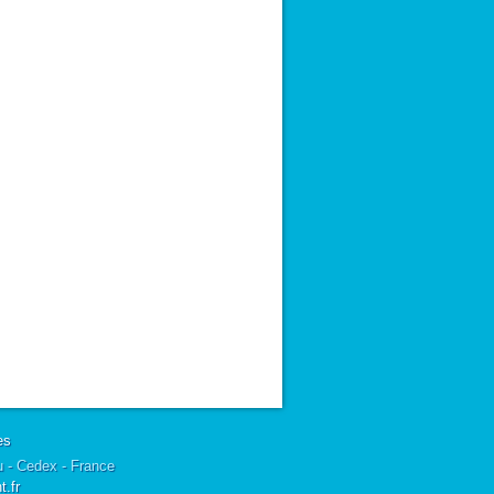
es
u - Cedex - France
.fr