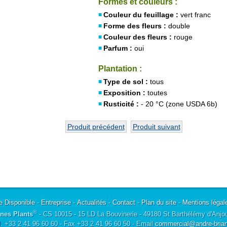
Formes et couleurs :
Couleur du feuillage :
vert franc
Forme des fleurs :
double
Couleur des fleurs :
rouge
Parfum :
oui
Plantation :
Type de sol :
tous
Exposition :
toutes
Rusticité :
- 20 °C (zone USDA 6b)
Produit précédent
Produit suivant
e Disponible
-
Entreprise
-
Actualités
-
Contact
-
Plan du site
-
Mentions légal
®
nes Plants
- CS 10015 - 15 LD La Bouvinerie - 49180 St Barthélémy d'Anjo
l. +33 2 41 96 60 60 - Fax +33 2 41 96 60 50 - Email
commercial@andre-briant