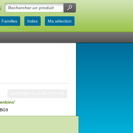
Familles
Index
Ma sélection
AJOUTER À LA SÉLECTION
enbino'
 BG9