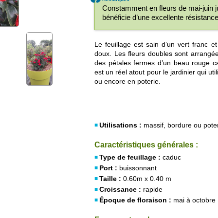
Constamment en fleurs de mai-juin ju
bénéficie d’une excellente résistanc
Le feuillage est sain d’un vert franc e
doux. Les fleurs doubles sont arrangé
des pétales fermes d’un beau rouge car
est un réel atout pour le jardinier qui u
ou encore en poterie.
Utilisations :
massif, bordure ou pote
Caractéristiques générales :
Type de feuillage :
caduc
Port :
buissonnant
Taille :
0.60m x 0.40 m
Croissance :
rapide
Époque de floraison :
mai à octobre