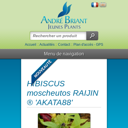
Accueil
::
Actualités
::
Contact
::
Plan d'accès - GPS
Menu de navigation
HIBISCUS
moscheutos RAIJIN
® 'AKATA88'