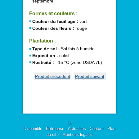
septembre
Formes et couleurs :
Couleur du feuillage :
vert
Couleur des fleurs :
rouge
Plantation :
Type de sol :
Sol fais à humide
Exposition :
soleil
Rusticité :
- 15 °C (zone USDA 7b)
Produit précédent
Produit suivant
Le
Disponible
-
Entreprise
-
Actualités
-
Contact
-
Plan
du site
-
Mentions légales