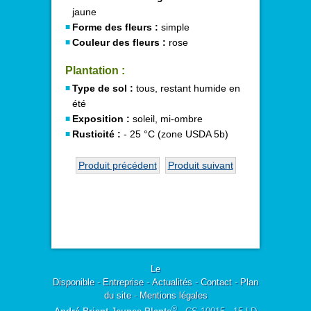
jaune
Forme des fleurs :
simple
Couleur des fleurs :
rose
Plantation :
Type de sol :
tous, restant humide en
été
Exposition :
soleil, mi-ombre
Rusticité :
- 25 °C (zone USDA 5b)
Produit précédent
Produit suivant
Le
Disponible
-
Entreprise
-
Actualités
-
Contact
-
Plan
du site
-
Mentions légales
®