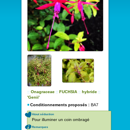
::
Onagraceae
::
FUCHSIA
::
hybride
::
'Genii'
Conditionnements proposés :
BA7
Atout séduction
Pour illuminer un coin ombragé
Remarques