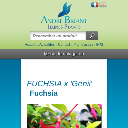
Accueil
::
Actualités
::
Contact
::
Plan d'accès - GPS
Menu de navigation
FUCHSIA x 'Genii'
Fuchsia