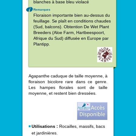
blanches à base bleu violacé
Remarques
Floraison importante bien au-dessus du
feuillage. Se plaît en conditions chaudes
(Sud, balcons). Obtention De Wet Plant
Breeders (Aloe Farm, Hartbeespoort,
Afrique du Sud) diffusée en Europe par
Plantipp.
Agapanthe caduque de taille moyenne, à
floraison bicolore rare dans ce genre.
Les hampes florales sont de taille
moyenne, et restent bien dressées.
Utilisations :
Rocailles, massifs, bacs
et jardinières.