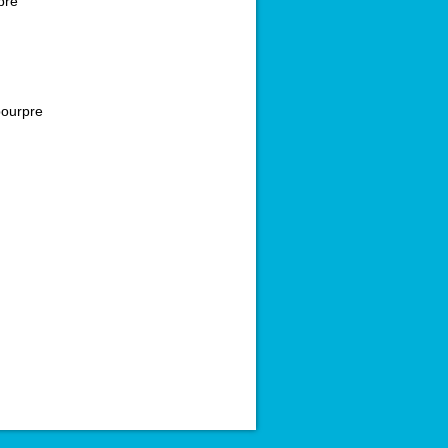
bre
ourpre