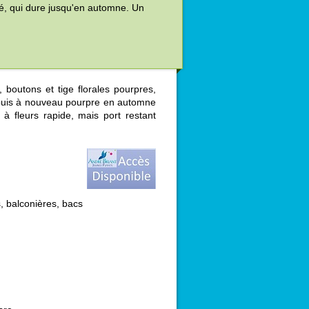
cé, qui dure jusqu'en automne. Un
, boutons et tige florales pourpres,
 puis à nouveau pourpre en automne
 à fleurs rapide, mais port restant
, balconières, bacs