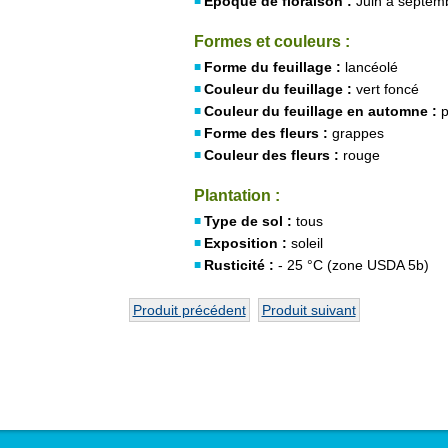
Époque de floraison :
Juin à septem
Formes et couleurs :
Forme du feuillage :
lancéolé
Couleur du feuillage :
vert foncé
Couleur du feuillage en automne :
p
Forme des fleurs :
grappes
Couleur des fleurs :
rouge
Plantation :
Type de sol :
tous
Exposition :
soleil
Rusticité :
- 25 °C (zone USDA 5b)
Produit précédent
Produit suivant