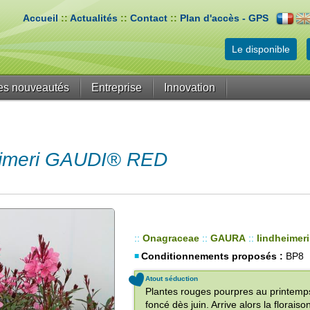
Accueil
::
Actualités
::
Contact
::
Plan d'accès - GPS
Le disponible
es nouveautés
Entreprise
Innovation
imeri GAUDI® RED
::
Onagraceae
::
GAURA
::
lindheimeri
Conditionnements proposés :
BP8
Atout séduction
Plantes rouges pourpres au printemps,
foncé dès juin. Arrive alors la florai