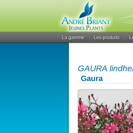
La gamme
Les produits
L
GAURA lindhe
Gaura