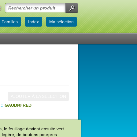
Familles
Index
Ma sélection
AJOUTER À LA SÉLECTION
::
GAUDI® RED
 le feuillage devient ensuite vert
son légère, de boutons pourpres