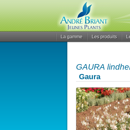
La gamme
Les produits
L
GAURA lindhei
Gaura