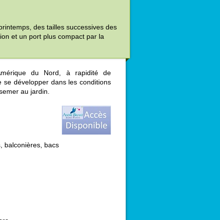
printemps, des tailles successives des
ion et un port plus compact par la
'Amérique du Nord, à rapidité de
 se développer dans les conditions
semer au jardin.
, balconières, bacs