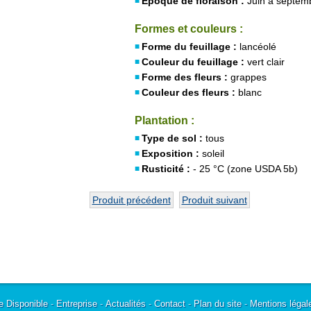
Époque de floraison :
Juin à septem
Formes et couleurs :
Forme du feuillage :
lancéolé
Couleur du feuillage :
vert clair
Forme des fleurs :
grappes
Couleur des fleurs :
blanc
Plantation :
Type de sol :
tous
Exposition :
soleil
Rusticité :
- 25 °C (zone USDA 5b)
Produit précédent
Produit suivant
e Disponible
-
Entreprise
-
Actualités
-
Contact
-
Plan du site
-
Mentions légal