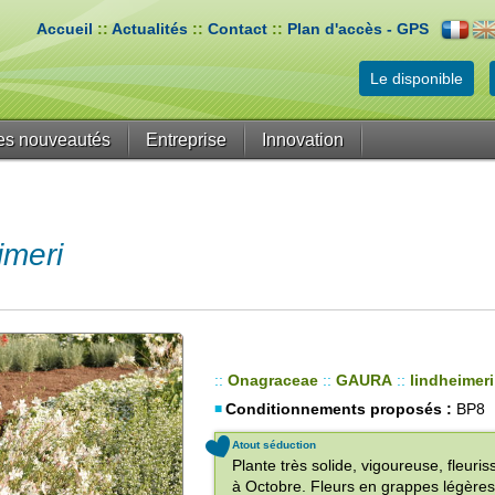
Accueil
::
Actualités
::
Contact
::
Plan d'accès - GPS
Le disponible
es nouveautés
Entreprise
Innovation
meri
::
Onagraceae
::
GAURA
::
lindheimeri
Conditionnements proposés :
BP8
Atout séduction
Plante très solide, vigoureuse, fleur
à Octobre. Fleurs en grappes légères