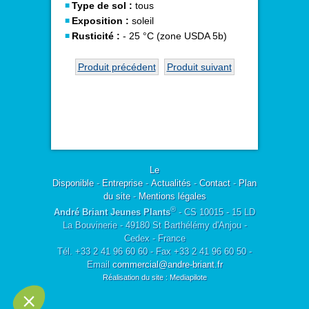
Type de sol :
tous
Exposition :
soleil
Rusticité :
- 25 °C (zone USDA 5b)
Produit précédent
Produit suivant
Le
Disponible
-
Entreprise
-
Actualités
-
Contact
-
Plan
du site
-
Mentions légales
®
André Briant Jeunes Plants
- CS 10015 - 15 LD
La Bouvinerie - 49180 St Barthélémy d'Anjou -
Cedex - France
Tél. +33 2 41 96 60 60 - Fax +33 2 41 96 60 50 -
Email
commercial@andre-briant.fr
Réalisation du site : Mediapilote