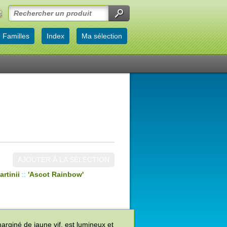
Familles
Index
Ma sélection
AJOUTER À LA SÉLECTION
artinii
::
'Ascot Rainbow'
arginé de jaune vif, est lumineux et