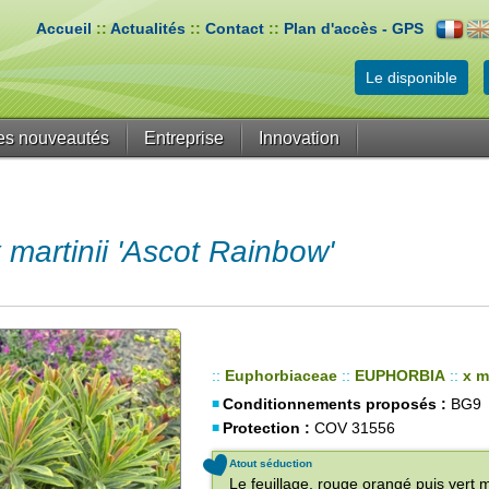
Accueil
::
Actualités
::
Contact
::
Plan d'accès - GPS
Le disponible
es nouveautés
Entreprise
Innovation
artinii 'Ascot Rainbow'
::
Euphorbiaceae
::
EUPHORBIA
::
x m
Conditionnements proposés :
BG9
Protection :
COV 31556
Atout séduction
Le feuillage, rouge orangé puis vert m