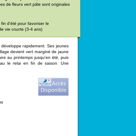
es de fleurs vert pâle sont originales
 fin d'été pour favoriser le
e vie courte (3-4 ans)
e développe rapidement. Ses jeunes
llage devient vert marginé de jaune
laire au printemps jusqu'en été, puis
u le relai en fin de saison. Une
us