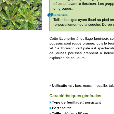
décoratif avant la floraison. Les grapp
en groupes.
Remarques
Tailler les tiges ayant fleuri au pied en
renouvellement de la souche. Durée d
Cette Euphorbe à feuillage lumineux s
pousses sont rouge orangé, puis le feui
vif. Sa floraison vert pâle est spectacu
de jeunes pousses prennent à nouvea
explosion de couleurs !
Utilisations :
bac, massif, rocaille, tal
Caractéristiques générales :
Type de feuillage :
persistant
Port :
touffe
Taille :
50 cm x 50 cm