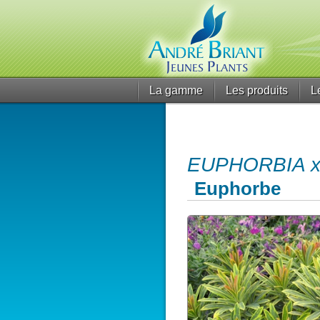
La gamme
Les produits
L
EUPHORBIA x m
Euphorbe