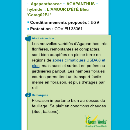
::
Agapanthaceae
::
AGAPANTHUS
::
hybride
::
L'AMOUR D'ÉTÉ Bleu
'Corag02BL'
Conditionnements proposés :
BG9
Protection :
COV EU 38061
Atout séduction
Les nouvelles variétés d'Agapanthes très
florifères, remontantes et compactes,
sont bien adaptées en pleine terre en
régions de
zones climatiques USDA 8 et
plus
, mais aussi et surtout en potées ou
jardinières partout. Les hampes florales
courtes permettent un transport facile
même en floraison, et plus d'étages par
roll...
Remarques
Floraison importante bien au-dessus du
feuillage. Se plaît en conditions chaudes
(Sud, balcons).