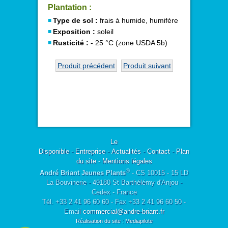
Plantation :
Type de sol :
frais à humide, humifère
Exposition :
soleil
Rusticité :
- 25 °C (zone USDA 5b)
Produit précédent
Produit suivant
Le
Disponible
-
Entreprise
-
Actualités
-
Contact
-
Plan
du site
-
Mentions légales
®
André Briant Jeunes Plants
- CS 10015 - 15 LD
La Bouvinerie - 49180 St Barthélémy d'Anjou -
Cedex - France
Tél. +33 2 41 96 60 60 - Fax +33 2 41 96 60 50 -
Email
commercial@andre-briant.fr
Réalisation du site : Mediapilote