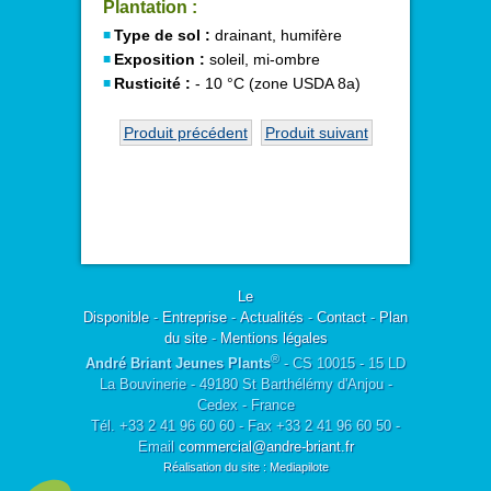
Plantation :
Type de sol :
drainant, humifère
Exposition :
soleil, mi-ombre
Rusticité :
- 10 °C (zone USDA 8a)
Produit précédent
Produit suivant
Le
Disponible
-
Entreprise
-
Actualités
-
Contact
-
Plan
du site
-
Mentions légales
®
André Briant Jeunes Plants
- CS 10015 - 15 LD
La Bouvinerie - 49180 St Barthélémy d'Anjou -
Cedex - France
Tél. +33 2 41 96 60 60 - Fax +33 2 41 96 60 50 -
Email
commercial@andre-briant.fr
Réalisation du site : Mediapilote