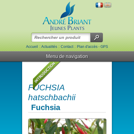
Accueil
::
Actualités
::
Contact
::
Plan d'accès - GPS
Menu de navigation
FUCHSIA
hatschbachii
Fuchsia