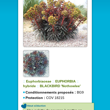
::
Euphorbiaceae
::
EUPHORBIA
::
hybride
::
BLACKBIRD 'Nothowlee'
Conditionnements proposés :
BG9
Protection :
COV 18215
Atout séduction