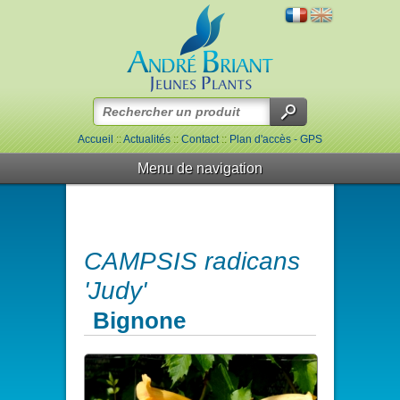
Accueil
::
Actualités
::
Contact
::
Plan d'accès - GPS
Menu de navigation
CAMPSIS radicans
'Judy'
Bignone