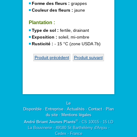
Forme des fleurs :
grappes
Couleur des fleurs :
jaune
Plantation :
Type de sol :
fertile, drainant
Exposition :
soleil, mi-ombre
Rusticité :
- 15 °C (zone USDA 7b)
Produit précédent
Produit suivant
Le
Disponible
-
Entreprise
-
Actualités
-
Contact
-
Plan
du site
-
Mentions légales
®
André Briant Jeunes Plants
- CS 10015 - 15 LD
La Bouvinerie - 49180 St Barthélémy d'Anjou -
Cedex - France