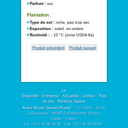
Parfum :
oui
Plantation :
Type de sol :
riche, pas trop sec
Exposition :
soleil, mi-ombre
Rusticité :
- 10 °C (zone USDA 8a)
Produit précédent
Produit suivant
Le
Disponible
-
Entreprise
-
Actualités
-
Contact
-
Plan
du site
-
Mentions légales
®
André Briant Jeunes Plants
- CS 10015 - 15 LD
La Bouvinerie - 49180 St Barthélémy d'Anjou -
Cedex - France
Tél. +33 2 41 96 60 60 - Fax +33 2 41 96 60 50 -