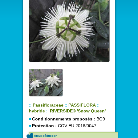
::
Passifloraceae
::
PASSIFLORA
::
hybride
::
RIVERSIDE® 'Snow Queen'
Conditionnements proposés :
BG9
Protection :
COV EU 2016/0047
Atout séduction