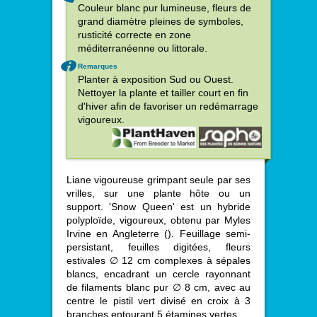
Couleur blanc pur lumineuse, fleurs de
grand diamètre pleines de symboles,
rusticité correcte en zone
méditerranéenne ou littorale.
Remarques
Planter à exposition Sud ou Ouest.
Nettoyer la plante et tailler court en fin
d'hiver afin de favoriser un redémarrage
vigoureux.
Liane vigoureuse grimpant seule par ses
vrilles, sur une plante hôte ou un
support. 'Snow Queen' est un hybride
polyploïde, vigoureux, obtenu par Myles
Irvine en Angleterre (
). Feuillage semi-
persistant, feuilles digitées, fleurs
estivales ∅ 12 cm complexes à sépales
blancs, encadrant un cercle rayonnant
de filaments blanc pur ∅ 8 cm, avec au
centre le pistil vert divisé en croix à 3
branches entourant 5 étamines vertes.