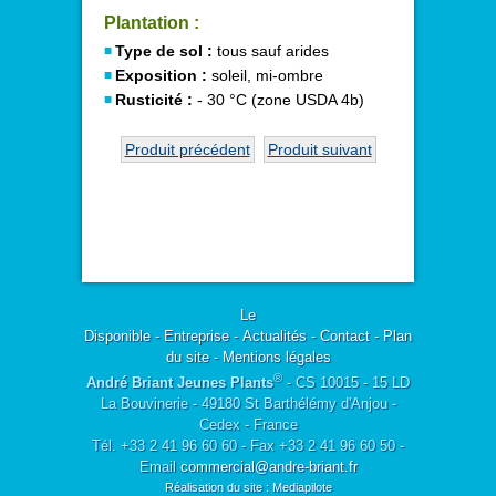
Plantation :
Type de sol :
tous sauf arides
Exposition :
soleil, mi-ombre
Rusticité :
- 30 °C (zone USDA 4b)
Produit précédent
Produit suivant
Le
Disponible
-
Entreprise
-
Actualités
-
Contact
-
Plan
du site
-
Mentions légales
®
André Briant Jeunes Plants
- CS 10015 - 15 LD
La Bouvinerie - 49180 St Barthélémy d'Anjou -
Cedex - France
Tél. +33 2 41 96 60 60 - Fax +33 2 41 96 60 50 -
Email
commercial@andre-briant.fr
Réalisation du site : Mediapilote