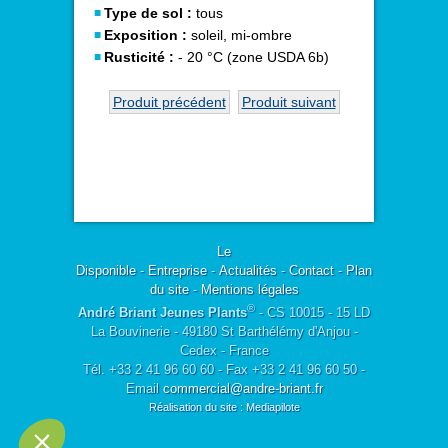
Type de sol :
tous
Exposition :
soleil, mi-ombre
Rusticité :
- 20 °C (zone USDA 6b)
Produit précédent
Produit suivant
Le
Disponible
-
Entreprise
-
Actualités
-
Contact
-
Plan
du site
-
Mentions légales
®
André Briant Jeunes Plants
- CS 10015 - 15 LD
La Bouvinerie - 49180 St Barthélémy d'Anjou -
Cedex - France
Tél. +33 2 41 96 60 60 - Fax +33 2 41 96 60 50 -
Email
commercial@andre-briant.fr
Réalisation du site : Mediapilote