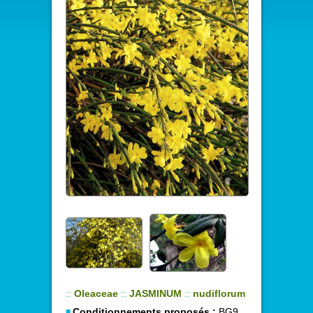
::
Oleaceae
::
JASMINUM
::
nudiflorum
Conditionnements proposés :
BG9