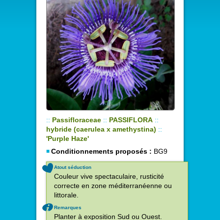
::
Passifloraceae
::
PASSIFLORA
::
hybride (caerulea x amethystina)
::
'Purple Haze'
Conditionnements proposés :
BG9
Atout séduction
Couleur vive spectaculaire, rusticité
correcte en zone méditerranéenne ou
littorale.
Remarques
Planter à exposition Sud ou Ouest.