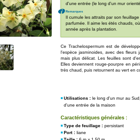
d'une entrée (le long d'un mur orient
Remarques
Il cumule les attraits par son feuillag
parfumée. Il aime les étés chauds, où
année après la plantation.
Ce Trachelospermum est de développe
l'espèce jasminoides, avec des fleurs 
mais plus délicat. Les feuilles sont d'
Elles deviennent rouge-pourpre en péri
très chaud, puis retournent au vert en c
Utilisations :
le long d'un mur au Sud,
d'une entrée de la maison
Caractéristiques générales :
Type de feuillage :
persistant
Port :
liane
Taille :
6 m x 1,50 m