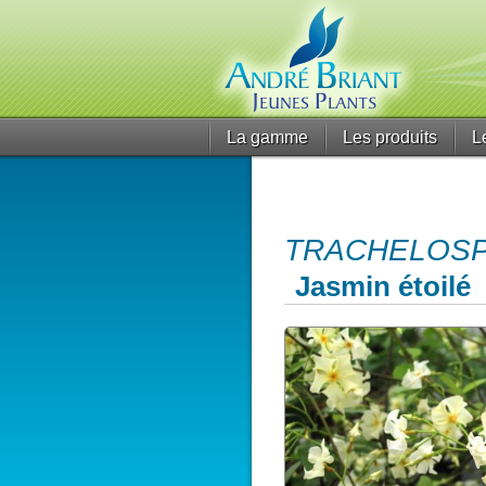
La gamme
Les produits
L
TRACHELOSPER
Jasmin étoilé