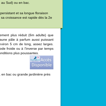
é au Sud) ou en bac.
e persistant et sa longue floraison
 sa croissance est rapide dès la 2e
ment plus réduit (6m adulte) que
jaune pâle à parfum aussi puissant
environ 5 cm de long, assez larges.
ode froide ou à l'inverse par temps
onditions plus poussantes.
 en bac ou grande jardinière près