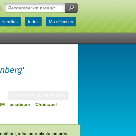
Familles
Index
Ma sélection
nberg'
AJOUTER À LA SÉLECTION
UM
::
asiaticum
::
'Christabel
ntêtant, idéal pour plantation près