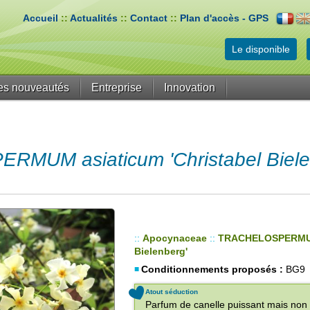
Accueil
::
Actualités
::
Contact
::
Plan d'accès - GPS
Le disponible
es nouveautés
Entreprise
Innovation
MUM asiaticum 'Christabel Biele
::
Apocynaceae
::
TRACHELOSPERM
Bielenberg'
Conditionnements proposés :
BG9
Atout séduction
Parfum de canelle puissant mais non e