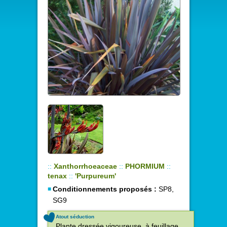
::
Xanthorrhoeaceae
::
PHORMIUM
::
tenax
::
'Purpureum'
Conditionnements proposés :
SP8,
SG9
Atout séduction
Plante dressée vigoureuse, à feuillage