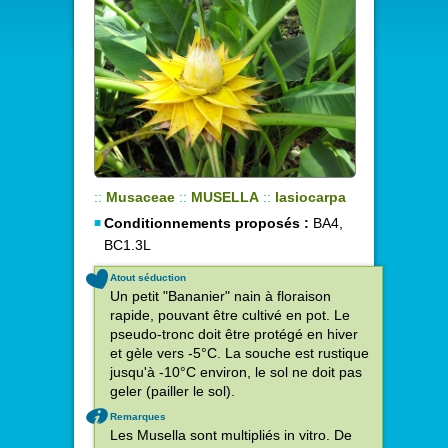
::
Musaceae
::
MUSELLA
::
lasiocarpa
Conditionnements proposés :
BA4,
BC1.3L
Atout séduction
Un petit "Bananier" nain à floraison
rapide, pouvant être cultivé en pot. Le
pseudo-tronc doit être protégé en hiver
et gèle vers -5°C. La souche est rustique
jusqu'à -10°C environ, le sol ne doit pas
geler (pailler le sol).
Remarques
Les Musella sont multipliés in vitro. De