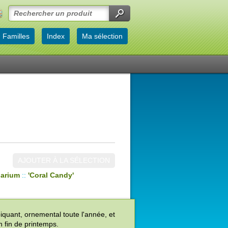
Familles
Index
Ma sélection
AJOUTER À LA SÉLECTION
arium
::
'Coral Candy'
piquant, ornemental toute l'année, et
n fin de printemps.