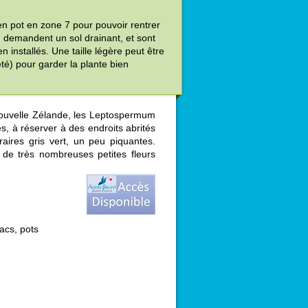
 en pot en zone 7 pour pouvoir rentrer
 demandent un sol drainant, et sont
n installés. Une taille légère peut être
été) pour garder la plante bien
 Nouvelle Zélande, les Leptospermum
, à réserver à des endroits abrités
raires gris vert, un peu piquantes.
de très nombreuses petites fleurs
acs, pots