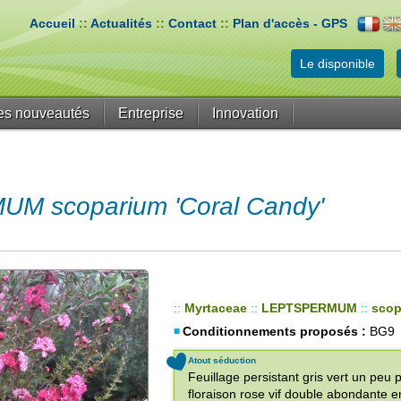
Accueil
::
Actualités
::
Contact
::
Plan d'accès - GPS
Le disponible
es nouveautés
Entreprise
Innovation
 scoparium 'Coral Candy'
::
Myrtaceae
::
LEPTSPERMUM
::
scop
Conditionnements proposés :
BG9
Atout séduction
Feuillage persistant gris vert un peu 
floraison rose vif double abondante e