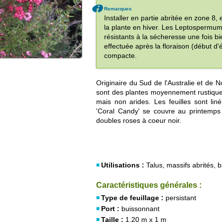
Remarques
Installer en partie abritée en zone 8,
la plante en hiver. Les Leptospermum
résistants à la sécheresse une fois bie
effectuée après la floraison (début d'
compacte.
Originaire du Sud de l'Australie et de
sont des plantes moyennement rustiques
mais non arides. Les feuilles sont liné
'Coral Candy' se couvre au printemps 
doubles roses à coeur noir.
Utilisations :
Talus, massifs abrités, b
Caractéristiques générales :
Type de feuillage :
persistant
Port :
buissonnant
Taille :
1.20 m x 1 m