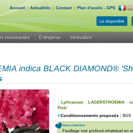
Accueil
::
Actualités
::
Contact
::
Plan d'accès - GPS
Le disponible
es nouveautés
Entreprise
Innovation
A indica BLACK DIAMOND® 'Shel
s
::
Lythraceae
::
LAGERSTROEMIA
::
i
Pink'
Conditionnements proposés :
BG9
Atout séduction
Feuillage noir profond inhabituel en 