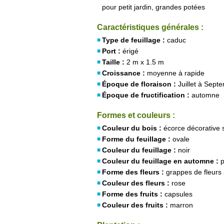
pour petit jardin, grandes potées
Caractéristiques générales :
Type de feuillage :
caduc
Port :
érigé
Taille :
2 m x 1.5 m
Croissance :
moyenne à rapide
Époque de floraison :
Juillet à Sept
Époque de fructification :
automne
Formes et couleurs :
Couleur du bois :
écorce décorative 
Forme du feuillage :
ovale
Couleur du feuillage :
noir
Couleur du feuillage en automne :
p
Forme des fleurs :
grappes de fleurs 
Couleur des fleurs :
rose
Forme des fruits :
capsules
Couleur des fruits :
marron