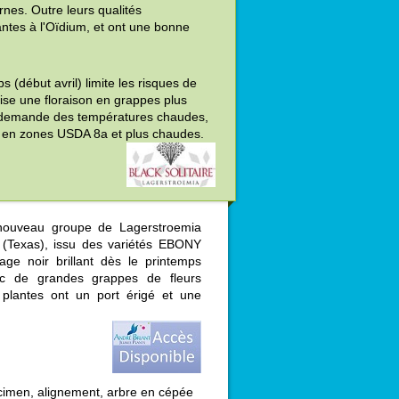
rnes. Outre leurs qualités
antes à l'Oïdium, et ont une bonne
s (début avril) limite les risques de
rise une floraison en grappes plus
e, demande des températures chaudes,
es en zones USDA 8a et plus chaudes.
ouveau groupe de Lagerstroemia
 (Texas), issu des variétés EBONY
age noir brillant dès le printemps
ec de grandes grappes de fleurs
s plantes ont un port érigé et une
cimen, alignement, arbre en cépée