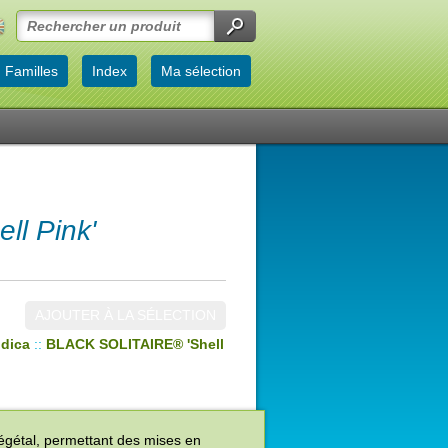
Familles
Index
Ma sélection
l Pink'
AJOUTER À LA SÉLECTION
ndica
::
BLACK SOLITAIRE® 'Shell
végétal, permettant des mises en