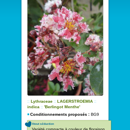
::
Lythraceae
::
LAGERSTROEMIA
::
indica
::
'Berlingot Menthe'
Conditionnements proposés :
BG9
Atout séduction
Variété compacte à couleur de floraison