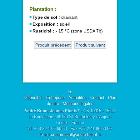
Plantation :
Type de sol :
drainant
Exposition :
soleil
Rusticité :
- 15 °C (zone USDA 7b)
Produit précédent
Produit suivant
Le
Disponible
-
Entreprise
-
Actualités
-
Contact
-
Plan
du site
-
Mentions légales
®
André Briant Jeunes Plants
- CS 10015 - 15 LD
La Bouvinerie - 49180 St Barthélémy d'Anjou -
Cedex - France
Tél. +33 2 41 96 60 60 - Fax +33 2 41 96 60 50 -
Email
commercial@andre-briant.fr